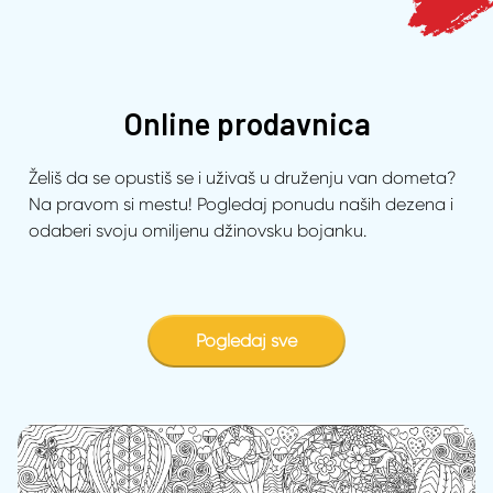
Online prodavnica
Želiš da se opustiš se i uživaš u druženju van dometa?
Na pravom si mestu! Pogledaj ponudu naših dezena i
odaberi svoju omiljenu džinovsku bojanku.