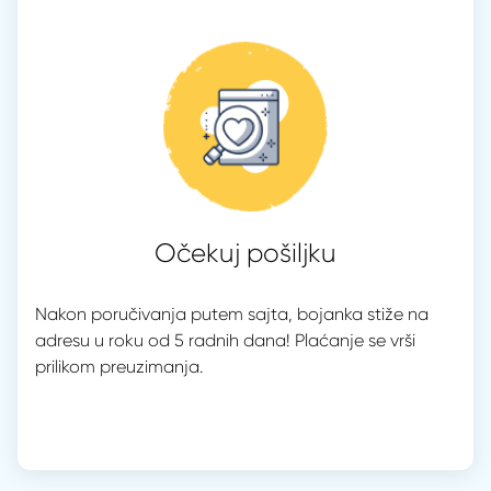
Očekuj pošiljku
Nakon poručivanja putem sajta, bojanka stiže na
adresu u roku od 5 radnih dana! Plaćanje se vrši
prilikom preuzimanja.